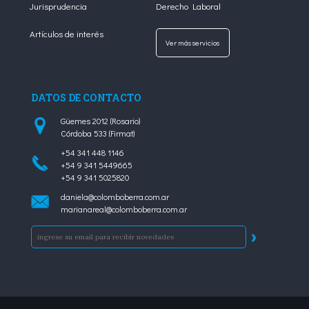
Jurisprudencia
Derecho Laboral
Artículos de interés
Ver más servicios
DATOS DE CONTACTO
Güemes 2012 (Rosario)
Córdoba 533 (Firmat)
+54 341 448 1146
+54 9 341 5449665
+54 9 341 5025820
daniela@colomboberra.com.ar
marianareal@colomboberra.com.ar