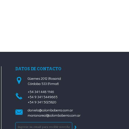
DATOS DE CONTACTO
Güemes 2012 (Rosario)
Córdoba 533 (Firmat)
+54 341 448 1146
+54 9 341 5449665
+54 9 341 5025820
daniela@colomboberra.com.ar
marianareal@colomboberra.com.ar